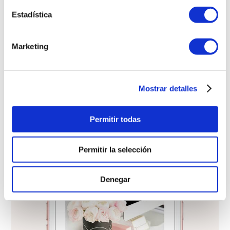
c
i
Estadística
ó
n
Marketing
d
e
c
Mostrar detalles
o
n
s
Permitir todas
e
n
Permitir la selección
t
i
m
Denegar
i
e
n
t