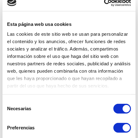
– Client Name, Profession or Business Name
Esta página web usa cookies
Las cookies de este sitio web se usan para personalizar
el contenido y los anuncios, ofrecer funciones de redes
sociales y analizar el tráfico. Además, compartimos
información sobre el uso que haga del sitio web con
nuestros partners de redes sociales, publicidad y análisis
web, quienes pueden combinarla con otra información
que les haya proporcionado o que hayan recopilado a
partir del uso que haya hecho de sus servicios.
S
Necesarias
e
l
e
Preferencias
c