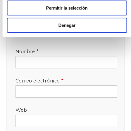
n
Permitir la selección
t
i
m
Denegar
i
e
n
t
Nombre
*
o
Correo electrónico
*
Web