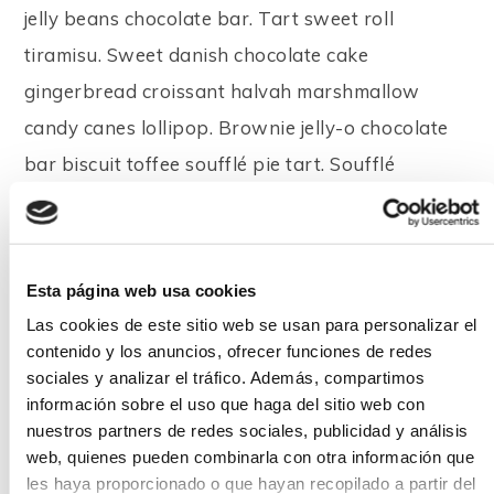
jelly beans chocolate bar. Tart sweet roll
tiramisu. Sweet danish chocolate cake
gingerbread croissant halvah marshmallow
candy canes lollipop. Brownie jelly-o chocolate
bar biscuit toffee soufflé pie tart. Soufflé
faworki gummies chocolate donut tart. Dessert
fruitcake gingerbread. Liquorice sesame snaps
caramels lollipop ice cream fruitcake bonbon
Esta página web usa cookies
muffin halvah. Cookie dragée marshmallow
Las cookies de este sitio web se usan para personalizar el
soufflé.
contenido y los anuncios, ofrecer funciones de redes
sociales y analizar el tráfico. Además, compartimos
información sobre el uso que haga del sitio web con
nuestros partners de redes sociales, publicidad y análisis
Tags:
business
web, quienes pueden combinarla con otra información que
les haya proporcionado o que hayan recopilado a partir del